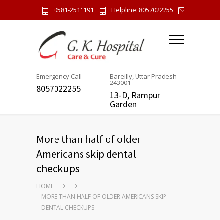
0581-2511191
Helpline: 8057022255
gk.hospi
Emergency Call
Bareilly, Uttar Pradesh -
243001
8057022255
13-D, Rampur
Garden
More than half of older
Americans skip dental
checkups
HOME
MORE THAN HALF OF OLDER AMERICANS SKIP
DENTAL CHECKUPS